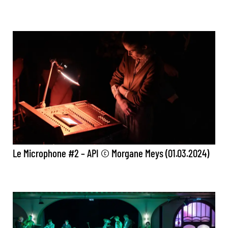
Le Microphone #2 – API © Morgane Meys (01.03.2024)