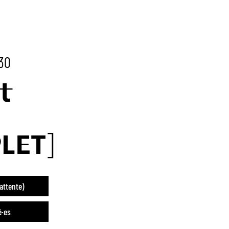
:30
t
LET]
'attente)
é·es