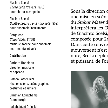
Giacinto Scelsi
Three Latin Prayers
(1970)
Sous la direction
pour chœur a cappella
une mise en scèn
Giacinto Scelsi
du
Stabat
Mater
d
Quattro pezzi su una nota sola
(1959)
pour ensemble instrumental
interprètera les
Q
de Giacinto Scels
Pergolèse
composée pour 26
Stabat Mater
(1736)
musique sacrée pour ensemble
Dans cette œuvre
instrumental et voix
mouvement n’est 
Distribution
note, Scelsi déploi
et puissant, de l’o
Barbara Hannigan
Direction musicale
et soprano
Romeo Castellucci
Mise en scène, scénographie,
costumes et lumière
Christian Longchamp
Dramaturgie
Jakub Józef Orliński