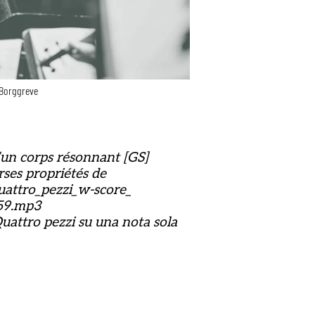
Borggreve
’un corps résonnant [GS]
rses propriétés de
quattro_pezzi_w-score_
959.mp3
Quattro pezzi su una nota sola