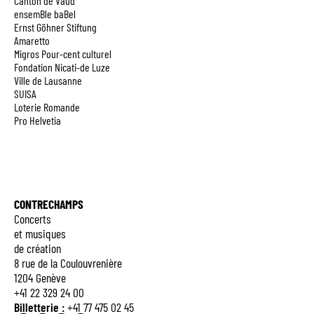
Canton de Vaud
ensemBle baBel
Ernst Göhner Stiftung
Amaretto
Migros Pour-cent culturel
Fondation Nicati-de Luze
Ville de Lausanne
SUISA
Loterie Romande
Pro Helvetia
CONTRECHAMPS
Concerts
et musiques
de création
8 rue de la Coulouvrenière
1204 Genève
+41 22 329 24 00
Billetterie :
+41 77 475 02 45