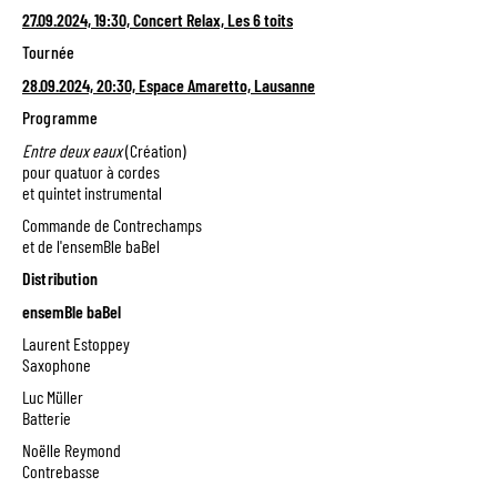
27.09.2024, 19:30, Concert Relax, Les 6 toits
Tournée
28.09.2024, 20:30, Espace Amaretto, Lausanne
Programme
Entre deux eaux
(Création)
pour quatuor à cordes
et quintet instrumental
Commande de Contrechamps
et de l'ensemBle baBel
Distribution
ensemBle baBel
Laurent Estoppey
Saxophone
Luc Müller
Batterie
Noëlle Reymond
Contrebasse