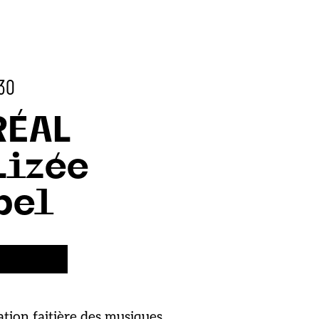
:30
RÉAL
Lizée
bel
ation faitière des musiques