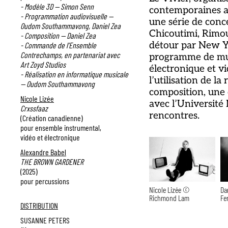
- Modèle 3D — Simon Senn
contemporaines a
- Programmation audiovisuelle —
une série de conce
Oudom Southammavong, Daniel Zea
Chicoutimi, Rimou
- Composition — Daniel Zea
détour par New Y
- Commande de l’Ensemble
Contrechamps, en partenariat avec
programme de mu
Art Zoyd Studios
électronique et v
- Réalisation en informatique musicale
l’utilisation de l
— Oudom Southammavong
composition, une 
Nicole Lizée
avec l’Université 
Crxssfaaz
rencontres.
(Création canadienne)
pour ensemble instrumental,
vidéo et électronique
Alexandre Babel
THE BROWN GARDENER
(2025)
pour percussions
Nicole Lizée ©
Da
Richmond Lam
Fe
DISTRIBUTION
SUSANNE PETERS