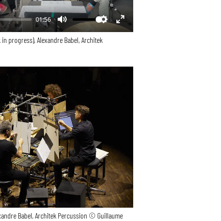
01:56
Mute
Settings
Enter
 progress), Alexandre Babel, Architek
fullscreen
xandre Babel, Architek Percussion © Guillaume