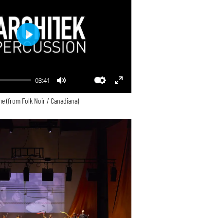
Play
03:41
Mute
Settings
Enter
e (from Folk Noir / Canadiana)
fullscreen