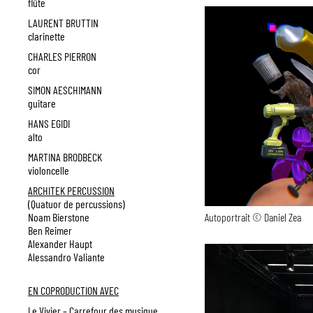
flûte
LAURENT BRUTTIN
clarinette
CHARLES PIERRON
cor
SIMON AESCHIMANN
guitare
HANS EGIDI
alto
MARTINA BRODBECK
violoncelle
ARCHITEK PERCUSSION
(Quatuor de percussions)
Autoportrait © Daniel Zea
Noam Bierstone
Ben Reimer
Alexander Haupt
Alessandro Valiante
EN COPRODUCTION AVEC
Le Vivier – Carrefour des musique