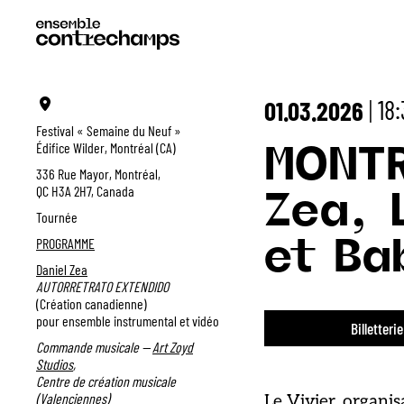
18
01.03.2026
|
Festival « Semaine du Neuf »
Édifice Wilder, Montréal (CA)
MONT
336 Rue Mayor, Montréal,
QC H3A 2H7, Canada
Zea, 
Tournée
PROGRAMME
et Ba
Daniel Zea
AUTORRETRATO EXTENDIDO
(Création canadienne)
pour ensemble instrumental et vidéo
Billetterie
Commande musicale —
Art Zoyd
Studios
,
Centre de création musicale
(Valenciennes)
Le Vivier, organis