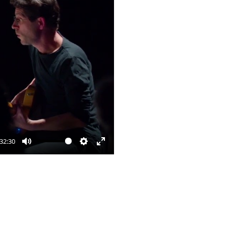
32:30
Mute
Settings
Enter
fullscreen