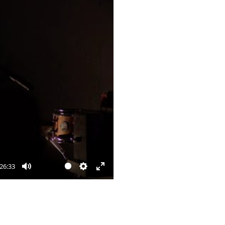
26:33
Mute
Settings
Enter
fullscreen