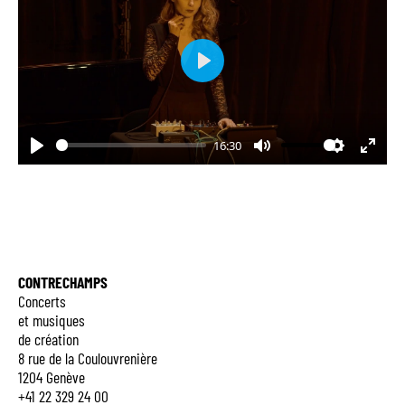
Play
16:30
Play
Mute
Settings
Enter
fulls
CONTRECHAMPS
Concerts
et musiques
de création
8 rue de la Coulouvrenière
1204 Genève
+41 22 329 24 00