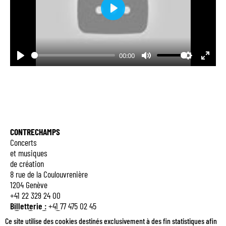
Play
00:00
Play
Mute
Settings
Enter
fulls
CONTRECHAMPS
Concerts
et musiques
de création
8 rue de la Coulouvrenière
1204 Genève
+41 22 329 24 00
Billetterie :
+41 77 475 02 45
Q
E
M
B
Ce site utilise des cookies destinés exclusivement à des fin statistiques afin