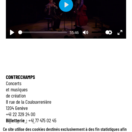
Play
55:46
Play
Mute
Settings
Enter
fulls
CONTRECHAMPS
Concerts
et musiques
de création
8 rue de la Coulouvrenière
1204 Genève
+41 22 329 24 00
Billetterie :
+41 77 475 02 45
Q
E
M
B
Ce site utilise des cookies destinés exclusivement à des fin statistiques afin