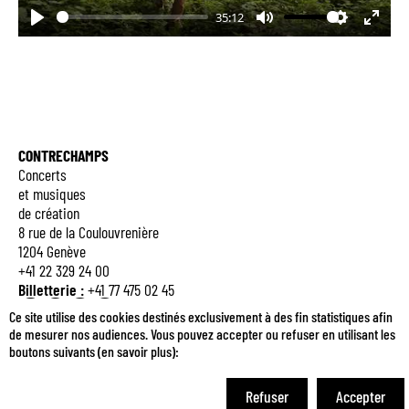
35:12
Play
Mute
Settings
Enter
fulls
CONTRECHAMPS
Concerts
et musiques
de création
8 rue de la Coulouvrenière
1204 Genève
+41 22 329 24 00
Billetterie :
+41 77 475 02 45
Q
E
M
B
Ce site utilise des cookies destinés exclusivement à des fin statistiques afin
de mesurer nos audiences. Vous pouvez accepter ou refuser en utilisant les
boutons suivants (
en savoir plus
):
Je m'inscris à la newsletter
Refuser
Accepter