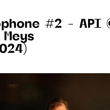
ophone #2 – API 
 Meys
2024)