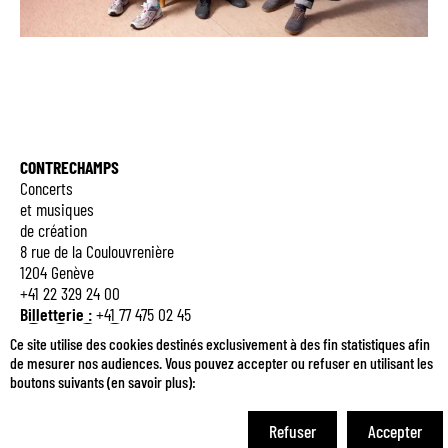
CONTRECHAMPS
Concerts
et musiques
de création
8 rue de la Coulouvrenière
1204 Genève
+41 22 329 24 00
Billetterie :
+41 77 475 02 45
Q
E
M
B
Ce site utilise des cookies destinés exclusivement à des fin statistiques afin
de mesurer nos audiences. Vous pouvez accepter ou refuser en utilisant les
boutons suivants (
en savoir plus
):
Je m'inscris à la newsletter
Refuser
Accepter