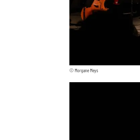
© Morgane Meys