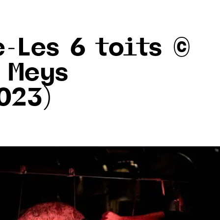
-Les 6 toits ©
 Meys
023)