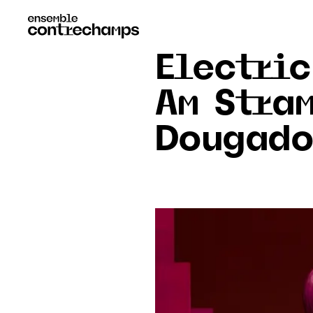
Electri
Am Stra
Dougado