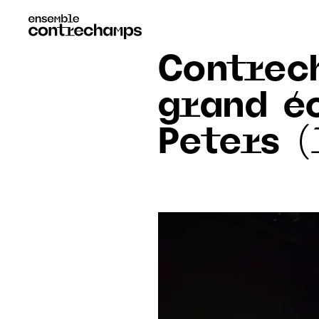
Contrec
grand é
Peters (