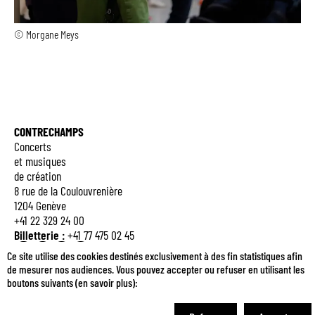
© Morgane Meys
CONTRECHAMPS
Concerts
et musiques
de création
8 rue de la Coulouvrenière
1204 Genève
+41 22 329 24 00
Billetterie :
+41 77 475 02 45
Q
E
M
B
Ce site utilise des cookies destinés exclusivement à des fin statistiques afin
de mesurer nos audiences. Vous pouvez accepter ou refuser en utilisant les
boutons suivants (
en savoir plus
):
Je m'inscris à la newsletter