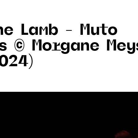
ne Lamb – Muto
as © Morgane Mey
024)